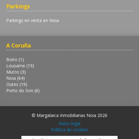
Parkings
Parkings en venta en Noia
A Coruña
Boiro (1)
Lousame (19)
Muros (3)
Noia (64)
Outes (19)
Porto do Son (6)
© Margalaica Inmobiliarias Noia 2026
Aviso legal
Política de cookies