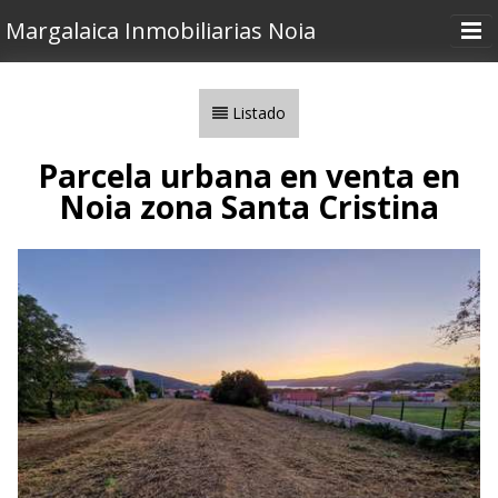
Margalaica Inmobiliarias Noia
Inicio
Listado
Inmuebles
Área Santiago
Parcela urbana en venta en
Noia zona Santa Cristina
Vender o Alquilar
Nosotros
Contactar
Utilidades