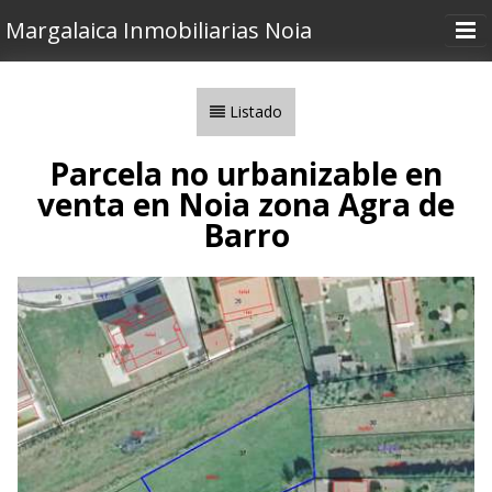
Margalaica Inmobiliarias Noia
Inicio
Listado
Inmuebles
Área Santiago
Parcela no urbanizable en
venta en Noia zona Agra de
Vender o Alquilar
Barro
Nosotros
Contactar
Utilidades