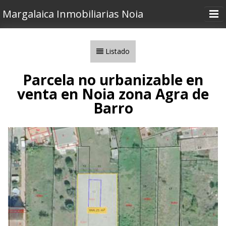
Margalaica Inmobiliarias Noia
Inicio
Listado
Inmuebles
Área Santiago
Parcela no urbanizable en
venta en Noia zona Agra de
Vender o Alquilar
Barro
Nosotros
Contactar
Utilidades